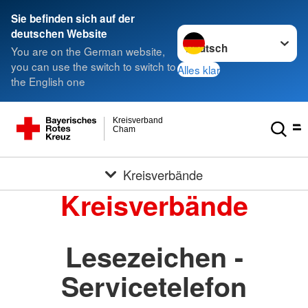
Sie befinden sich auf der
Sprache wechseln zu
deutschen Website
You are on the German website,
you can use the switch to switch to
Alles klar
the English one
Kreisverband
Cham
Kreisverbände
Kreisverbände
Lesezeichen -
Servicetelefon