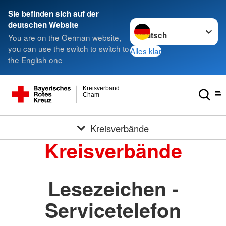
Sie befinden sich auf der
Sprache wechseln zu
deutschen Website
You are on the German website,
you can use the switch to switch to
Alles klar
the English one
Kreisverband
Cham
Kreisverbände
Kreisverbände
Lesezeichen -
Servicetelefon