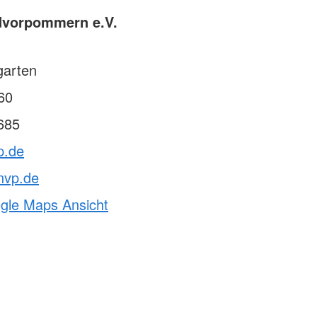
dvorpommern e.V.
garten
60
685
p.de
nvp.de
ogle Maps Ansicht