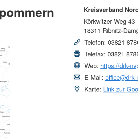
orpommern
Kreisverband Nor
Körkwitzer Weg 43
18311
Ribnitz-Dam
Telefon:
03821 878
Telefax:
03821 878
Web:
https://drk-nv
E-Mail:
office@drk-
Karte:
Link zur Go