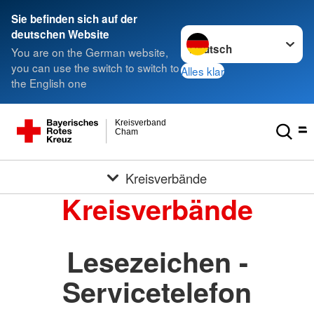
Sie befinden sich auf der
Sprache wechseln zu
deutschen Website
You are on the German website,
you can use the switch to switch to
Alles klar
the English one
Kreisverband
Cham
Kreisverbände
Kreisverbände
Lesezeichen -
Servicetelefon