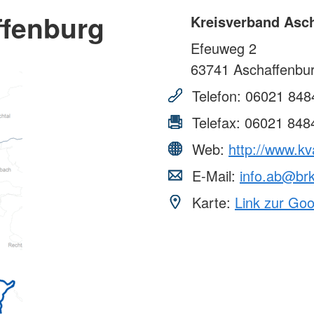
ffenburg
Kreisverband Asc
Efeuweg 2
63741
Aschaffenbu
Telefon:
06021 848
Telefax:
06021 848
Web:
http://www.kv
E-Mail:
info.ab@br
Karte:
Link zur Go