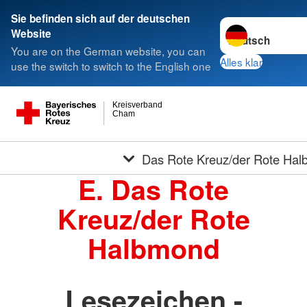
Sie befinden sich auf der deutschen
Sprache wechseln
Website
You are on the German website, you can
Alles klar
use the switch to switch to the English one
Kreisverband
Cham
Das Rote Kreuz/der Rote Ha
E. Das Rote
Kreuz/der Rote
Halbmond
Lesezeichen -