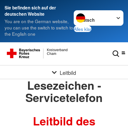
Sie befinden sich auf der
Sprache wechseln zu
deutschen Website
You are on the German website,
you can use the switch to switch to
Alles klar
the English one
Kreisverband
Cham
Leitbild
Lesezeichen -
Servicetelefon
Leitbild des