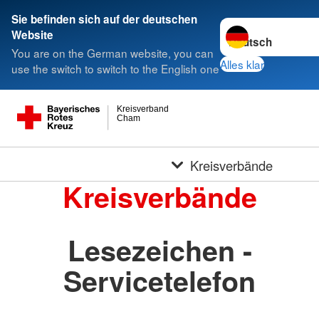
Sie befinden sich auf der deutschen
Sprache wechseln 
Website
You are on the German website, you can
Alles klar
use the switch to switch to the English one
Kreisverband
Cham
Kreisverbände
Kreisverbände
Lesezeichen -
Servicetelefon