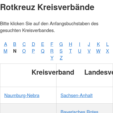
Rotkreuz Kreisverbände
Bitte klicken Sie auf den Anfangsbuchstaben des
gesuchten Kreisverbandes.
A
B
C
D
E
F
G
H
I
J
K
L
M
N
O
P
Q
R
S
T
U
V
W
X
Y
Z
Kreisverband
Landesv
Naumburg-Nebra
Sachsen-Anhalt
Bayerisches Rotes