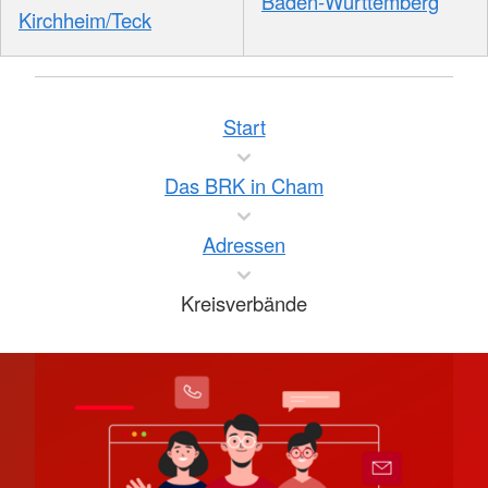
Baden-Württemberg
Kirchheim/Teck
Start
Das BRK in Cham
Adressen
Kreisverbände