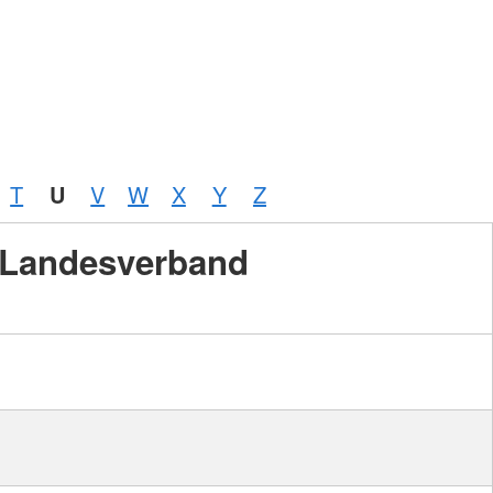
T
U
V
W
X
Y
Z
Landesverband