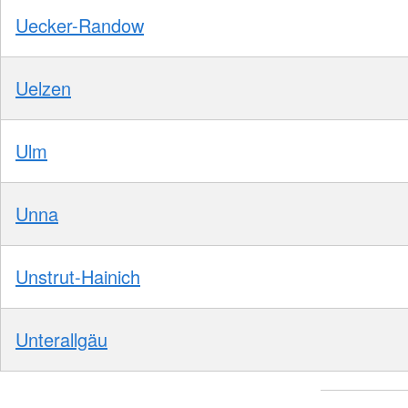
Uecker-Randow
Uelzen
Ulm
Unna
Unstrut-Hainich
Unterallgäu