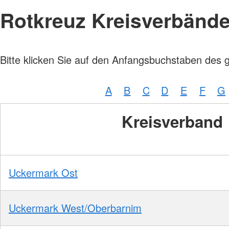
Rotkreuz Kreisverbänd
Bitte klicken Sie auf den Anfangsbuchstaben des 
A
B
C
D
E
F
G
Kreisverband
Uckermark Ost
Uckermark West/Oberbarnim