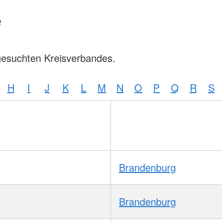
e
gesuchten Kreisverbandes.
H
I
J
K
L
M
N
O
P
Q
R
S
Brandenburg
Brandenburg