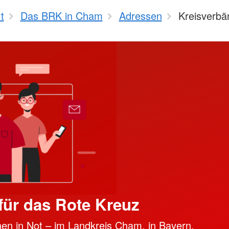
t
Das BRK in Cham
Adressen
Kreisverbä
ür das Rote Kreuz
en in Not – im Landkreis Cham, in Bayern,