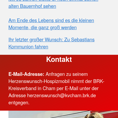
alten Bauernhof sehen
Am Ende des Lebens sind es die kleinen
Momente, die ganz groß werden
Ihr letzter großer Wunsch: Zu Sebastians
Kommunion fahren
Kontakt
E-Mail-Adresse:
Anfragen zu seinem
Herzenswunsch-Hospizmobil nimmt der BRK-
Kreisverband in Cham per E-Mail unter der
Adresse herzenswunsch@kvcham.brk.de
entgegen.