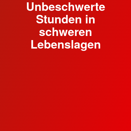
Unbeschwerte
Stunden in
schweren
Lebenslagen
Das BRK Cham ist einer von drei
Kreisverbänden in Ostbayern, die ein eigenes
Herzenswunsch-Hospizmobil betreiben.
Ehrenamtliche BRK-Mitarbeiter holen mit dem
Fahrzeug schwerstkranke Patienten ab, um
ihnen Freude zu bereiten und ihren oft letzten
großen Wunsch zu erfüllen.
Ein gängiges Vorurteil rund um das Projekt ist,