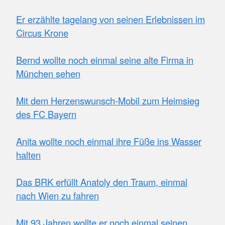
Verfügung, die nicht todsterbenskrank sind. Es
darf bewusst von Kindern oder Erwachsenen
Er erzählte tagelang von seinen Erlebnissen im
genutzt werden, die in ihrer allgemeinen,
Circus Krone
krankheitsbedingten Lebenssituation nicht ohne
Weiteres einen Ausflug unternehmen und
Bernd wollte noch einmal seine alte Firma in
unbeschwerte Stunden verbringen können.
München sehen
Mehr anzeigen
Mit dem Herzenswunsch-Mobil zum Heimsieg
des FC Bayern
Anita wollte noch einmal ihre Füße ins Wasser
halten
Das BRK erfüllt Anatoly den Traum, einmal
nach Wien zu fahren
Mit 93 Jahren wollte er noch einmal seinen