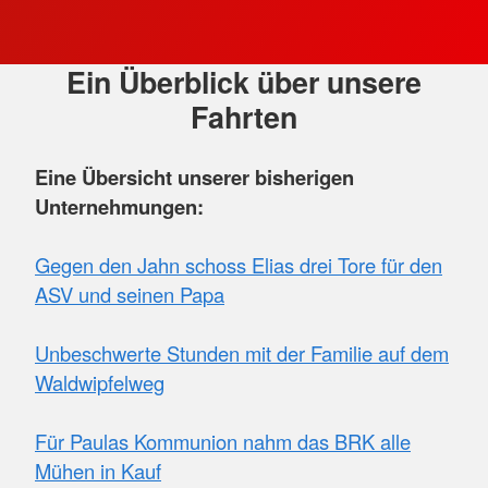
dass viele Menschen und ihre Angehörigen die
Unternehmungen nur mit dem Tod in
Verbindung bringen. Dabei, das ist ein
Ein Überblick über unsere
Anspruch der BRK-Verantwortlichen, soll dem
Fahrten
Gast die Fahrt Spaß machen. Er soll die
Unternehmung in vollen Zügen genießen.
Eine Übersicht unserer bisherigen
Unternehmungen:
Wer in einer schweren Situation steckt und Hilfe
bei der Organisation einer Fahrt benötigt, darf
Gegen den Jahn schoss Elias drei Tore für den
sich jederzeit genauso an das BRK in Cham
ASV und seinen Papa
wenden wie Nachbarn, Freunde oder Bekannte,
die von einem besonderen Wunsch wissen, den
Unbeschwerte Stunden mit der Familie auf dem
Betroffene in ihrem Umfeld haben.
Waldwipfelweg
Wie stellvertretender Rettungsdienstleiter
Tobias Muhr betont, steht das Chamer
Für Paulas Kommunion nahm das BRK alle
Herzenswunsch-Mobil auch Personen zur
Mühen in Kauf