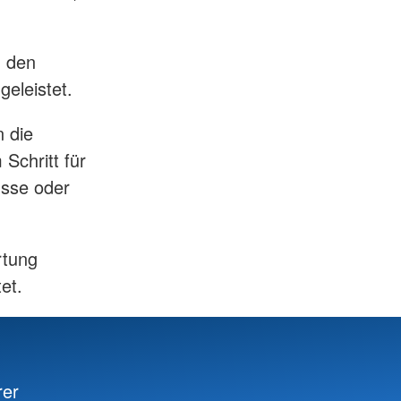
, den
geleistet.
 die
Schritt für
üsse oder
rtung
et.
rer