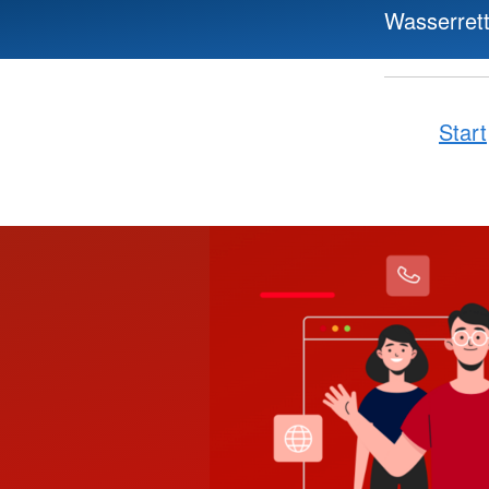
Wasserret
Start