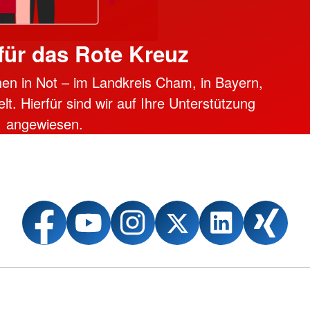
ür das Rote Kreuz
en in Not – im Landkreis Cham, in Bayern,
lt. Hierfür sind wir auf Ihre Unterstützung
angewiesen.