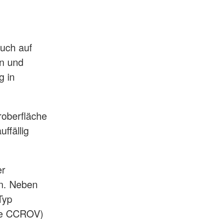
auch auf
en und
g in
roberfläche
ffällig
er
n. Neben
Typ
ke CCROV)