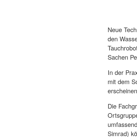
Neue Techn
den Wasser
Tauchrobot
Sachen Pe
In der Pra
mit dem So
erscheinen
Die Fachgr
Ortsgrupp
umfassend
Simrad) k