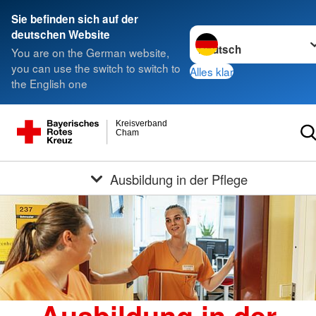
Sie befinden sich auf der
Sprache wechseln zu
deutschen Website
You are on the German website,
you can use the switch to switch to
Alles klar
the English one
Kreisverband
Cham
Ausbildung in der Pflege
Ausbildung in der