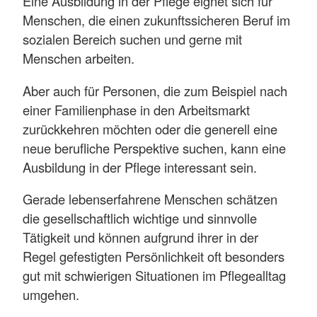
Eine Ausbildung in der Pflege eignet sich für
Bereich der Lehrtätigkeit oder in der
Menschen, die einen zukunftssicheren Beruf im
Pflegeberatung von älteren Menschen.
sozialen Bereich suchen und gerne mit
Menschen arbeiten.
Während in der ambulanten Pflege die
Pflegebedürftigen zu Hause versorgt werden,
Aber auch für Personen, die zum Beispiel nach
arbeitet meist ein festes Team am gleichen Ort
einer Familienphase in den Arbeitsmarkt
in Alten- und Pflegeheimen, in Krankenhäusern,
zurückkehren möchten oder die generell eine
in Tages- und Kurzzeitpflegeeinrichtungen und
neue berufliche Perspektive suchen, kann eine
beim Betreuten Wohnen.
Ausbildung in der Pflege interessant sein.
Eine Ausbildung bietet somit nicht nur
Gerade lebenserfahrene Menschen schätzen
zahlreiche Perspektiven. Ein Beruf in der Pflege
die gesellschaftlich wichtige und sinnvolle
kann in der Regel auch wohnortnah ausgeübt
Tätigkeit und können aufgrund ihrer in der
werden. Und: Der Arbeitsplatz ist sicher.
Regel gefestigten Persönlichkeit oft besonders
gut mit schwierigen Situationen im Pflegealltag
Neben der dreijährigen Ausbildung zur
umgehen.
generalistischen Pflegefachkraft gibt es die
einjährige Pflegefachhelferausbildung.