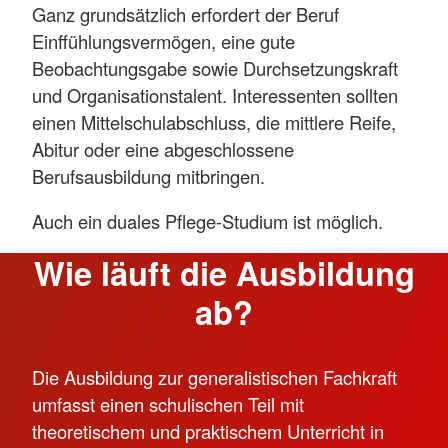
Ganz grundsätzlich erfordert der Beruf
Einffühlungsvermögen, eine gute
Für Menschen, die sich eine dreijährige
Beobachtungsgabe sowie Durchsetzungskraft
Fachausbildung (noch) nicht zutrauen oder die
und Organisationstalent. Interessenten sollten
noch keine ausreichenden Deutschkenntnisse
einen Mittelschulabschluss, die mittlere Reife,
haben, kann die einjährige Ausbildung ein guter
Abitur oder eine abgeschlossene
Einstieg in den Pflegebereich sein. Sie dient als
Berufsausbildung mitbringen.
Sprungbrett für die dreijährige
Fachkraftausbildung.
Auch ein duales Pflege-Studium ist möglich.
Die Pflegefachhelferausbildung bietet auch
Wie läuft die Ausbildung
Personen ohne formalen Bildungsabschluss
ab?
einen breiten und leichten Einstieg in das
Arbeitsfeld Pflege.
Mehr anzeigen
Die Ausbildung zur generalistischen Fachkraft
umfasst einen schulischen Teil mit
theoretischem und praktischem Unterricht in