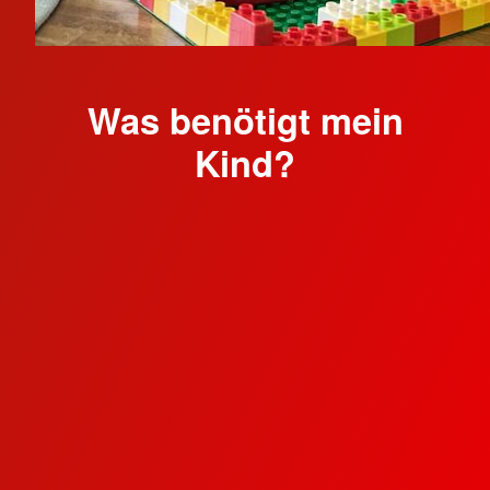
Was benötigt mein
Kind?
Hausschuhe:
Solche, die das Kind von
zu Hause gewohnt ist, vorzugsweise
Stoppersocken, Hüttenschuhe,
Lederpuschen oder ähnliches
Brotzeittasche:
Mit gesunder,
abwechslungsreicher Brotzeit.
Auslaufsichere Trinkflasche-/Trinkbecher.
Das Kind sollte seine Box und seine