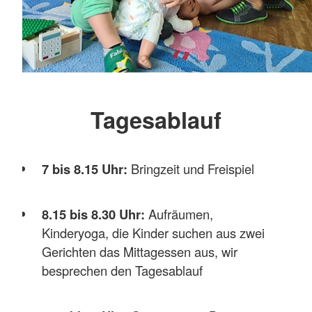
Tanja Zauner
> 6 bis 7
Erzieherin, Krippenpädagogin
Stunden (bis
180,00 €
35
Wochenstunden)
Sabine Vogl
Kinderpflegerin, Krippenpädagogin
> 7 bis 8
Tagesablauf
Stunden (bis
195,00 €
Simone Becher
40
Erzieherin
Wochenstunden)
7 bis 8.15 Uhr:
Bringzeit und Freispiel
Nathalie Heitzer
> 8 bis 9
8.15 bis 8.30 Uhr:
Aufräumen,
Berufspraktikantin (letztes
Stunden (bis
210,00 €
Kinderyoga, die Kinder suchen aus zwei
Ausbildungsjahr zur Erzieherin)
45
Gerichten das Mittagessen aus, wir
Wochenstunden)
besprechen den Tagesablauf
Ann-Kathrin Pollak
SEJ (erstes Ausbildungsjahr zur
> 9 bis 10