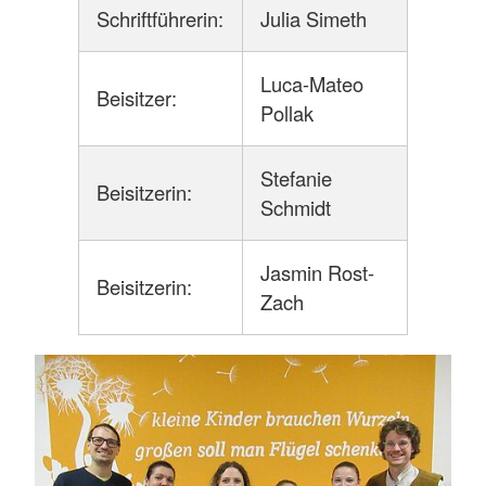
Schriftführerin:
Julia Simeth
Es darf alles probiert werden. Kein Kind wird
zum Essen gezwungen. Bei uns muss nicht
Luca-Mateo
aufgegessen werden.
Beisitzer:
Pollak
Mehr anzeigen
Stefanie
Beisitzerin:
Schmidt
Jasmin Rost-
Beisitzerin:
Zach