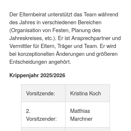
Ein warmes Mittagessen kann täglich gebucht
Angebote wie Basteln, Malen oder
werden. Die Gerichte beziehungsweise
Gestalten
Der Elternbeirat unterstützt das Team während
einzelnen Komponenten erhalten wir tiefgekühlt
des Jahres in verschiedenen Bereichen
von der Firma apetito. Die Mahlzeiten werden
(Organisation von Festen, Planung des
16.30 bis 17 Uhr:
Abholzeit, Freispiel
vom Personal zusammengestellt, portioniert
Jahreskreises, etc.). Er ist Ansprechpartner und
Mehr anzeigen
und fertig gegart.
Vermittler für Eltern, Träger und Team. Er wird
bei konzeptionellen Änderungen und größeren
Der Speiseplan und die einzelnen Gerichte sind
Entscheidungen angehört.
dem Ernährungsplan für Kleinkinder angepasst.
Wir achten bei der Zusammenstellung auf
Krippenjahr 2025/2026
Ausgewogenheit, beziehen Bio-Produkte mit ein
und berücksichtigen die Vorlieben der Kinder.
Vorsitzende:
Kristina Koch
Diese dürfen jeden Morgen aus zwei Gerichten
wählen, das Gericht mit den meisten Stimmen
2.
Matthias
wird an diesem Tag zubereitet.
Vorsitzender:
Marchner
Für all unsere Mahlzeiten gilt: