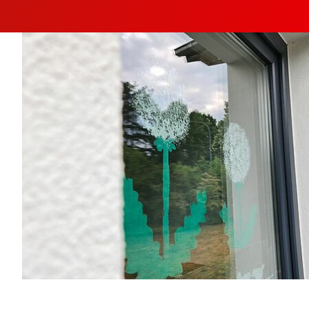
Flasche erkennen.
Wechselwäsche:
Dem Wetter
entsprechende Ersatzkleidung, mehrere
Garnituren Unterwäsche
Wickelzubehör:
Windeln in kompletten
Packungen mitbringen (Höschenwindeln
nur, wenn das Kind dabei ist, sauber zu
werden), ebenso Feuchttücher, Creme
oder Puder (wie es zu Hause benutzt
wird)
Kuscheltier/Schnuller:
Als Trost- oder
Einschlafhilfe! Mindestens ein Schnuller in