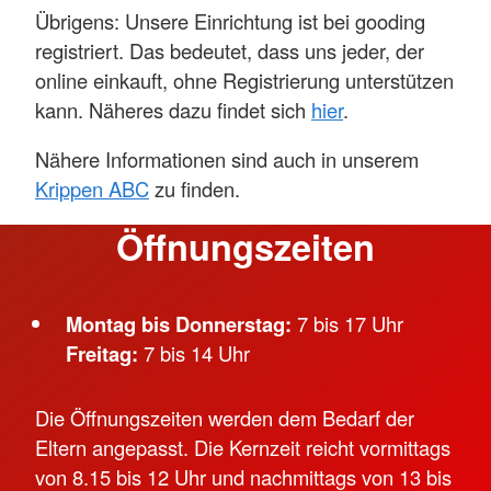
Beispiel soziale Fähigkeiten, Sprache oder
Übrigens: Unsere Einrichtung ist bei gooding
Kreativität). Dies sind natürlich nur einige
registriert. Das bedeutet, dass uns jeder, der
Wurzeln. Es gibt noch viele mehr, die dafür
online einkauft, ohne Registrierung unterstützen
sorgen, dass die jetzt noch kleinen Kinder
kann. Näheres dazu findet sich
hier
.
später einmal fest im Leben verankert sein
werden.
Nähere Informationen sind auch in unserem
Krippen ABC
zu finden.
Großen Kindern soll man Flügel schenken. Das
ist oftmals Aufgabe der Eltern, die Kinder
Öffnungszeiten
loszulassen und ihren eigenen Weg gehen zu
lassen. Aber auch wir wollen ihnen ab und an
schon Flügel schenken. Beispielsweise, um
Montag bis Donnerstag:
7 bis 17 Uhr
Sachen selbst ausprobieren zu können oder die
Freitag:
7 bis 14 Uhr
Welt auf ganz individuelle Art und Weise
entdecken zu lernen.
Die Öffnungszeiten werden dem Bedarf der
Eltern angepasst. Die Kernzeit reicht vormittags
Mehr anzeigen
von 8.15 bis 12 Uhr und nachmittags von 13 bis