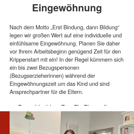
Eingewöhnung
beschrifteter Box bleibt in der Einrichtung
(für „Notfälle“). Für die Anfangszeit kann
ein beliebtes Spielzeug/Kuscheltier als
Nach dem Motto „Erst Bindung, dann Bildung“
vertrauter Gegenstand mitgebracht
legen wir großen Wert auf eine individuelle und
werden.
einfühlsame Eingewöhnung. Planen Sie daher
vor Ihrem Arbeitsbeginn genügend Zeit für den
Bettwäsche/Schlafsachen:
Wenn das
Krippenstart mit ein! In der Regel kümmern sich
Kind in der Krippe schläft! Bei Kindern bis
ein bis zwei Bezugspersonen
zu zwei Jahren wird ein Schlafsack
(Bezugserzieherinnen) während der
empfohlen. Die Bettsachen sollten alle 14
Eingewöhnungszeit um das Kind und sind
Tage zu Hause gewaschen werden
Ansprechpartner für die Eltern.
(wegen des gewohnten
Geruchs/Waschpulvers), bitte keinen
Erster bis dritter Tag: Ein Elternteil
Weichspüler oder stark duftende
besucht mit dem Kind die Einrichtung
Waschmittel verwenden!
für ein bis zwei Stunden